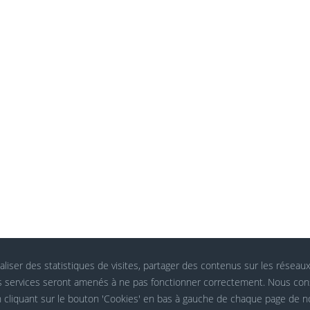
aliser des statistiques de visites, partager des contenus sur les réseau
ins services seront amenés à ne pas fonctionner correctement. Nous co
n cliquant sur le bouton 'Cookies' en bas à gauche de chaque page de no