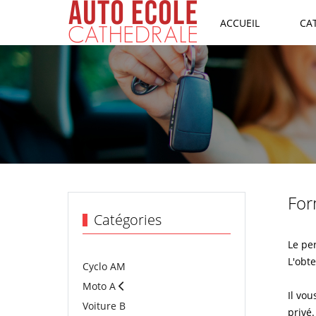
ACCUEIL
CA
For
Catégories
Le pe
L'obte
Cyclo AM
Moto A
Il vo
Voiture B
privé.