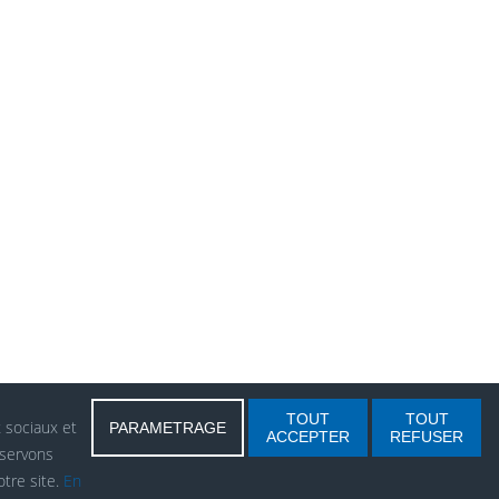
TOUT
TOUT
x sociaux et
PARAMETRAGE
ACCEPTER
REFUSER
nservons
tre site.
En