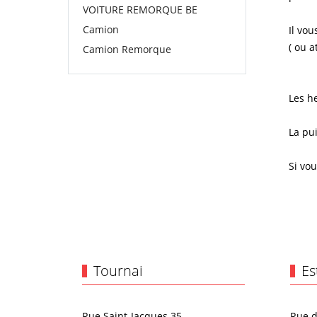
VOITURE REMORQUE BE
Camion
Il vo
( ou a
Camion Remorque
Les h
La pu
Si vo
Tournai
Es
Rue Saint-Jacques 35
Rue d